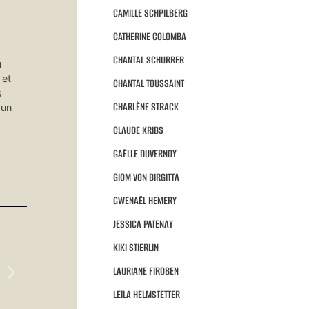
CAMILLE SCHPILBERG
CATHERINE COLOMBA
CHANTAL SCHURRER
u
 et
CHANTAL TOUSSAINT
s
CHARLÈNE STRACK
 un
CLAUDE KRIBS
GAËLLE DUVERNOY
GIOM VON BIRGITTA
GWENAËL HEMERY
JESSICA PATENAY
KIKI STIERLIN
LAURIANE FIROBEN
LEÏLA HELMSTETTER