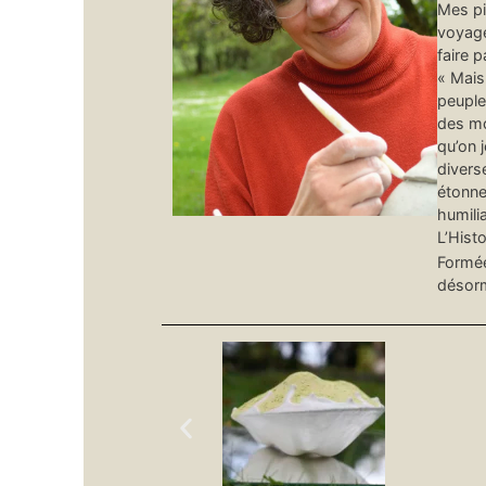
Mes pi
voyage
faire p
« Mais
peuple
des mo
qu’on 
divers
étonne
humili
L’Histo
Formée
désorm