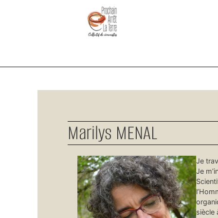
Marilys MENAL
Je tra
Je m’i
Scient
l’Homme
organi
siècle 